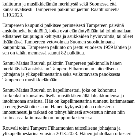
kulttuurin ja musiikkielämän merkitystä sekä Suomessa että
kansainvälisesti. Tampereen palkinnot jaettiin Raatihuoneella
1.10.2023.
Tampereen kaupunki palkitsee perinteisesti Tampereen päivänä
ansioituneita henkilöitä, jotka ovat elämäntyöllään tai toiminnallaan
edistäneet kaupungin kehitystä ja asukkaiden hyvinvointia, tai olleet
lisäämässä Tampereen vetovoimaa Suomen suosituimpana
kaupunkina. Tampereen palkinto on jaettu vuodesta 1959 lähtien ja
sen on tähän mennessä saanut 82 palkittua.
Santtu-Matias Rouvali palkittiin Tampereen palkinnolla hänen
merkittävistä ansioistaan Tampere Filharmonian taiteellisena
johtajana ja ylikapellimestarina sekä vaikuttavasta panoksesta
Tampereen musiikkielämään.
Santtu-Matias Rouvali on kapellimestari, joka on kohonnut
korkeuksiin kansainvälisellä musiikkikentällä lahjakkuutensa ja
intohimonsa ansiosta. Hän on kapellimestarina tunnettu karismastaan
ja energisestä otteestaan. Hänen kykynsä johtaa orkesteria
innostuneesti ja tarkasti on tehnyt hänestä arvostetun nimen niin
kotimaassa kuin maailman huippuorkestereissa.
Rouvali toimi Tampere Filharmonian taiteellisena johtajana ja
ylikapellimestarina vuosina 2013-2023. Hänen johdollaan orkesteri