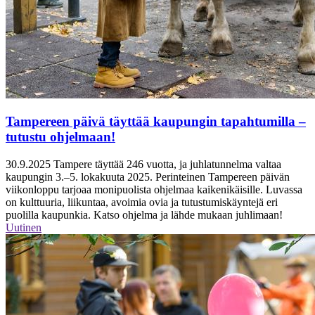
Tampereen päivä täyttää kaupungin tapahtumilla –
tutustu ohjelmaan!
30.9.2025
Tampere täyttää 246 vuotta, ja juhlatunnelma valtaa
kaupungin 3.–5. lokakuuta 2025. Perinteinen Tampereen päivän
viikonloppu tarjoaa monipuolista ohjelmaa kaikenikäisille. Luvassa
on kulttuuria, liikuntaa, avoimia ovia ja tutustumiskäyntejä eri
puolilla kaupunkia. Katso ohjelma ja lähde mukaan juhlimaan!
Uutinen