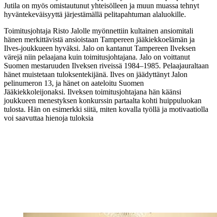
Jutila on myös omistautunut yhteisölleen ja muun muassa tehnyt
hyväntekeväisyyttä järjestämällä pelitapahtuman alaluokille.
Toimitusjohtaja Risto Jalolle myönnettiin kultainen ansiomitali
hänen merkittävistä ansioistaan Tampereen jääkiekkoelämän ja
Ilves-joukkueen hyväksi. Jalo on kantanut Tampereen Ilveksen
värejä niin pelaajana kuin toimitusjohtajana. Jalo on voittanut
Suomen mestaruuden Ilveksen riveissä 1984–1985. Pelaajauraltaan
hänet muistetaan tuloksentekijänä. Ilves on jäädyttänyt Jalon
pelinumeron 13, ja hänet on aateloitu Suomen
Jääkiekkoleijonaksi. Ilveksen toimitusjohtajana hän käänsi
joukkueen menestyksen konkurssin partaalta kohti huippuluokan
tulosta. Hän on esimerkki siitä, miten kovalla työllä ja motivaatiolla
voi saavuttaa hienoja tuloksia