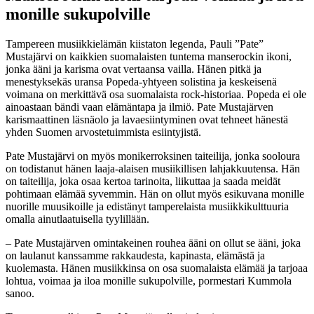
monille sukupolville
Tampereen musiikkielämän kiistaton legenda, Pauli ”Pate”
Mustajärvi on kaikkien suomalaisten tuntema manserockin ikoni,
jonka ääni ja karisma ovat vertaansa vailla. Hänen pitkä ja
menestyksekäs uransa Popeda-yhtyeen solistina ja keskeisenä
voimana on merkittävä osa suomalaista rock-historiaa. Popeda ei ole
ainoastaan bändi vaan elämäntapa ja ilmiö. Pate Mustajärven
karismaattinen läsnäolo ja lavaesiintyminen ovat tehneet hänestä
yhden Suomen arvostetuimmista esiintyjistä.
Pate Mustajärvi on myös monikerroksinen taiteilija, jonka sooloura
on todistanut hänen laaja-alaisen musiikillisen lahjakkuutensa. Hän
on taiteilija, joka osaa kertoa tarinoita, liikuttaa ja saada meidät
pohtimaan elämää syvemmin. Hän on ollut myös esikuvana monille
nuorille muusikoille ja edistänyt tamperelaista musiikkikulttuuria
omalla ainutlaatuisella tyylillään.
– Pate Mustajärven omintakeinen rouhea ääni on ollut se ääni, joka
on laulanut kanssamme rakkaudesta, kapinasta, elämästä ja
kuolemasta. Hänen musiikkinsa on osa suomalaista elämää ja tarjoaa
lohtua, voimaa ja iloa monille sukupolville, pormestari Kummola
sanoo.