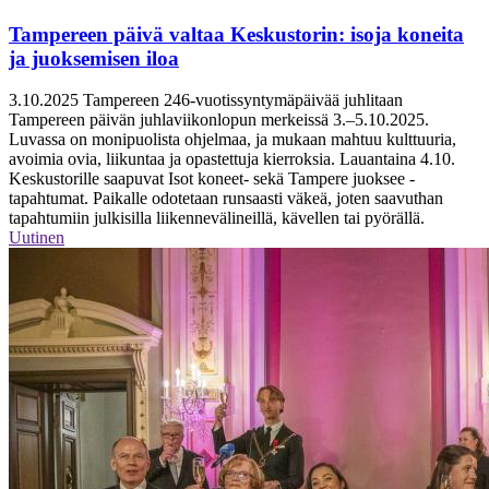
Tampereen päivä valtaa Keskustorin: isoja koneita
ja juoksemisen iloa
3.10.2025
Tampereen 246-vuotissyntymäpäivää juhlitaan
Tampereen päivän juhlaviikonlopun merkeissä 3.–5.10.2025.
Luvassa on monipuolista ohjelmaa, ja mukaan mahtuu kulttuuria,
avoimia ovia, liikuntaa ja opastettuja kierroksia. Lauantaina 4.10.
Keskustorille saapuvat Isot koneet- sekä Tampere juoksee -
tapahtumat. Paikalle odotetaan runsaasti väkeä, joten saavuthan
tapahtumiin julkisilla liikennevälineillä, kävellen tai pyörällä.
Uutinen