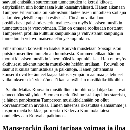
saavutti entistäkin suuremman tunnettuuden ja keräsi kiitosta
esityksillään niin kotimaassa kuin kansainvälisesti. Hänen aikanaan
Tampere Filharmonia on kukoistanut taiteellisesti innoittaen soittajia
ja tarjoten yleisölle upeita esityksiä. Tämä on vaikuttanut
positiivisesti paitsi orkesterin maineeseen myös klassisen musiikin
tunnettuuteen ja vetovoimaan. Hän on omassa roolissaan nostanut
Tampereen profiilia kulttuurikaupunkina ja vahvistanut kaupungin
tunnettuutta vetovoimaisena elämyskaupunkina.
Filharmonian konserttien lisäksi Rouvali muistetaan Sorsapuiston
puistokonserttien tunnelman luomisesta. Kommenteillaan hän on
tuonut klassisen musiikin lähemmäksi kaupunkilaisia. Hän on myös
aktiivisesti tukenut nuoria muusikoita heidän urallaan. Rouvali on
saanut lukuisia tunnustuksia ja palkintoja. Hänen johtamansa
konsertit ovat keränneet laajaa kiitosta ympäri maailmaa ja tehneet
vaikutuksen sekä yleisöön että kansainvälisiin musiikkikriitikoihin.
– Santtu-Matias Rouvalin musiikillinen intohimo ja lahjakkuus ovat
tehneet hänestä yhden Suomen merkittävimmistä kapellimestareista,
ja hänen panoksensa Tampereen musiikkielämään on ollut
korvaamattoman arvokas. Hänen taiteensa rikastuttaa elämäämme ja
inspiroi meitä kaikkia, pormestari Kalervo Kummola totesi
onnitellessaan Rouvalia palkinnosta.
Manserockin ikoni tarjoaa voimaa ja iloa