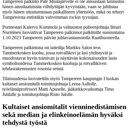
Tampereen palkinto Pate Mustajärvelle ei ole ainoastaan tunnustus
hänen ainutlaatuisista viihdyttäjän kyvyistään, vaan se juhlistaa
myös hänen sitoutumistaan paikalliseen yhteisöön, mikä on tehnyt
Tampereesta entistäkin vahvemman rockin tyyssijan.
Pormestari Kalervo Kummola ja valtuuston puheenjohtaja Ilmari
Nurminen luovuttivat Tampereen palkinnot palkituille sunnuntaina
1.10.2023 Tampereen päivän juhlavastaanotolla Raatihuoneella.
Tampereen palkintona on taiteilija Markku Salon teos
Tammerkosken kuohu, jossa rotvallikivi ja lasi yhdistyvät ja
muodostavat hyvin toimivan ja näyttävän kokonaisuuden lasin
symbolisoidessa Tammerkosken kuohuja ja rotvallikiven
tehdasrakennusten rosoisia seiniä.
Tilaisuudessa luovutettiin myös Tampereen kaupungin I luokan
kultaiset ansiomitalit toimitusjohtaja Leena Aallolle,
työelämäprofessori Matti Apuselle, jääkiekkovaikuttaja Timo
Jutilalle ja toimitusjohtaja Risto Jalolle.
Kultaiset ansiomitalit vienninedistämisen
sekä median ja elinkeinoelämän hyväksi
tehdystä työstä