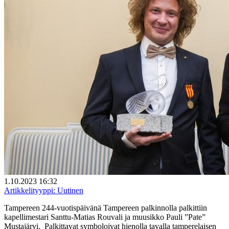
1.10.2023 16:32
Artikkelityyppi:
Uutinen
Tampereen 244-vuotispäivänä Tampereen palkinnolla palkittiin
kapellimestari Santtu-Matias Rouvali ja muusikko Pauli ”Pate”
Mustajärvi. Palkittavat symboloivat hienolla tavalla tamperelaisen