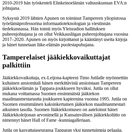
2010-2019 hän työskenteli Elinkeinoelämän valtuuskunnan EVA:n
johtajana.
Syksystä 2019 lähtien Apunen on toiminut Tampereen yliopistossa
työelämäprofessorina informaatioteknologian ja viestinnän
tiedekunnassa. Hän toimii myös Yleisradion hallituksen
puheenjohtajana ja on ollut Veikkausliigan puheenjohtajana vuosina
2017–2020. Apunen on myös kirjoittanut ja kääntänyt useita kirjoja
ja hänet tunnetaan liike-elämän puolestapuhujana.
Tamperelaiset jääkiekkovaikuttajat
palkittiin
Jääkiekkovaikuttaja, ex-Leijona-kapteeni Timo Jutilalle myönnettiin
kultainen ansiomitali hänen merkittävistä ansioistaan Tampereen
jääkiekkoelämän ja Tappara-joukkueen hyväksi. Jutila on ollut
mukana voittamassa Suomen ensimmäistä jääkiekon
maailmanmestaruutta joukkueen kapteenina vuonna 1995. Jutila on
Suomen ensimmäinen kaksinkertainen jääkiekon maailmanmestari
aikuisten tasolla. Suomen Jääkiekkomuseo on aateloinut hänet
Jääkiekkoleijonan arvonimellä ja Kansainvälisen jääkiekkoliitto on
nimennyt hänet Hall of Fame -kunniagalleriaan.
Jutila on kasvattajaseuransa Tapparan yksi tunnetuimpia pelaajia.