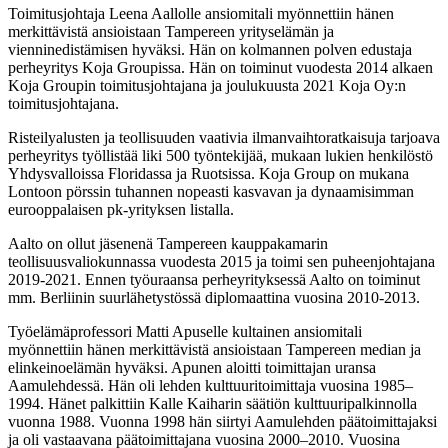
Toimitusjohtaja Leena Aallolle ansiomitali myönnettiin hänen
merkittävistä ansioistaan Tampereen yrityselämän ja
vienninedistämisen hyväksi. Hän on kolmannen polven edustaja
perheyritys Koja Groupissa. Hän on toiminut vuodesta 2014 alkaen
Koja Groupin toimitusjohtajana ja joulukuusta 2021 Koja Oy:n
toimitusjohtajana.
Risteilyalusten ja teollisuuden vaativia ilmanvaihtoratkaisuja tarjoava
perheyritys työllistää liki 500 työntekijää, mukaan lukien henkilöstö
Yhdysvalloissa Floridassa ja Ruotsissa. Koja Group on mukana
Lontoon pörssin tuhannen nopeasti kasvavan ja dynaamisimman
eurooppalaisen pk-yrityksen listalla.
Aalto on ollut jäsenenä Tampereen kauppakamarin
teollisuusvaliokunnassa vuodesta 2015 ja toimi sen puheenjohtajana
2019-2021. Ennen työuraansa perheyrityksessä Aalto on toiminut
mm. Berliinin suurlähetystössä diplomaattina vuosina 2010-2013.
Työelämäprofessori Matti Apuselle kultainen ansiomitali
myönnettiin hänen merkittävistä ansioistaan Tampereen median ja
elinkeinoelämän hyväksi. Apunen aloitti toimittajan uransa
Aamulehdessä. Hän oli lehden kulttuuritoimittaja vuosina 1985–
1994. Hänet palkittiin Kalle Kaiharin säätiön kulttuuripalkinnolla
vuonna 1988. Vuonna 1998 hän siirtyi Aamulehden päätoimittajaksi
ja oli vastaavana päätoimittajana vuosina 2000–2010. Vuosina