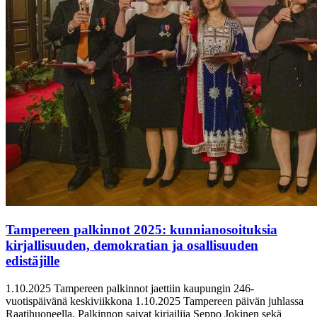
Tampereen palkinnot 2025: kunnianosoituksia
kirjallisuuden, demokratian ja osallisuuden
edistäjille
1.10.2025
Tampereen palkinnot jaettiin kaupungin 246-
vuotispäivänä keskiviikkona 1.10.2025 Tampereen päivän juhlassa
Raatihuoneella. Palkinnon saivat kirjailija Seppo Jokinen sekä