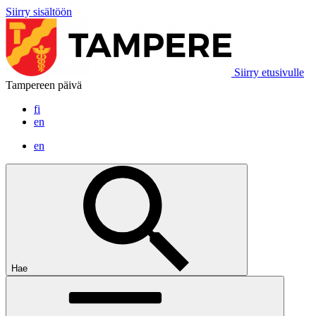
Siirry sisältöön
Siirry etusivulle
Tampereen päivä
fi
en
en
Hae