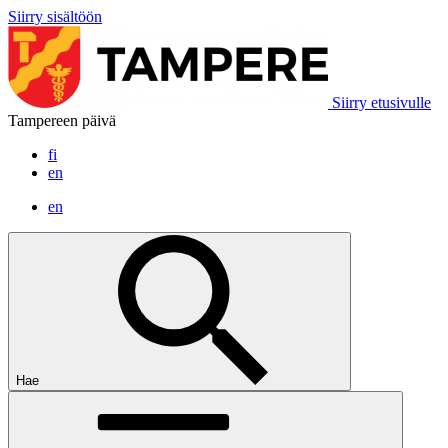
Siirry sisältöön
Siirry etusivulle
Tampereen päivä
fi
en
en
Hae