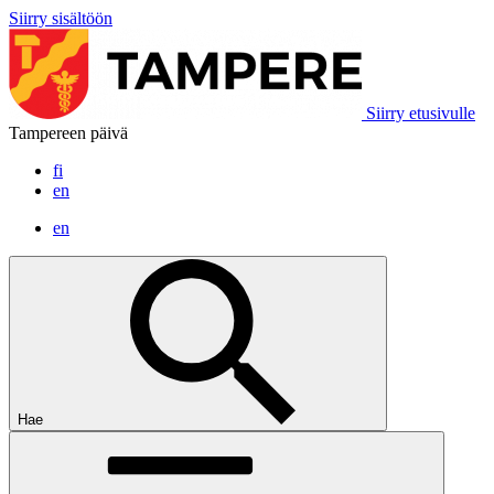
Siirry sisältöön
Siirry etusivulle
Tampereen päivä
fi
en
en
Hae