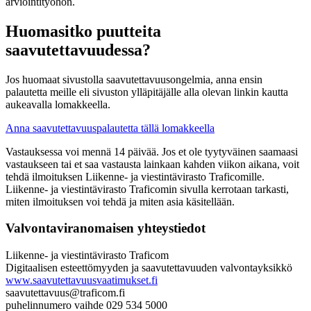
arviointityöhön.
Huomasitko puutteita
saavutettavuudessa?
Jos huomaat sivustolla saavutettavuusongelmia, anna ensin
palautetta meille eli sivuston ylläpitäjälle alla olevan linkin kautta
aukeavalla lomakkeella.
Anna saavutettavuuspalautetta tällä lomakkeella
Vastauksessa voi mennä 14 päivää. Jos et ole tyytyväinen saamaasi
vastaukseen tai et saa vastausta lainkaan kahden viikon aikana, voit
tehdä ilmoituksen Liikenne- ja viestintävirasto Traficomille.
Liikenne- ja viestintävirasto Traficomin sivulla kerrotaan tarkasti,
miten ilmoituksen voi tehdä ja miten asia käsitellään.
Valvontaviranomaisen yhteystiedot
Liikenne- ja viestintävirasto Traficom
Digitaalisen esteettömyyden ja saavutettavuuden valvontayksikkö
www.saavutettavuusvaatimukset.fi
saavutettavuus@traficom.fi
puhelinnumero vaihde 029 534 5000