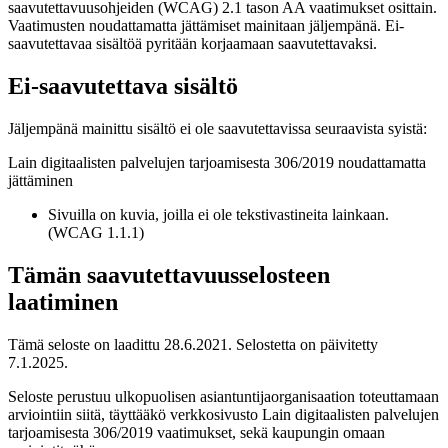
saavutettavuusohjeiden (WCAG) 2.1 tason AA vaatimukset osittain.
Vaatimusten noudattamatta jättämiset mainitaan jäljempänä. Ei-
saavutettavaa sisältöä pyritään korjaamaan saavutettavaksi.
Ei-saavutettava sisältö
Jäljempänä mainittu sisältö ei ole saavutettavissa seuraavista syistä:
Lain digitaalisten palvelujen tarjoamisesta 306/2019 noudattamatta
jättäminen
Sivuilla on kuvia, joilla ei ole tekstivastineita lainkaan.
(WCAG 1.1.1)
Tämän saavutettavuusselosteen
laatiminen
Tämä seloste on laadittu 28.6.2021. Selostetta on päivitetty
7.1.2025.
Seloste perustuu ulkopuolisen asiantuntijaorganisaation toteuttamaan
arviointiin siitä, täyttääkö verkkosivusto Lain digitaalisten palvelujen
tarjoamisesta 306/2019 vaatimukset, sekä kaupungin omaan