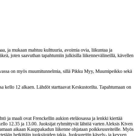
, ja mukaan mahtuu kulttuuria, avoimia ovia, liikuntaa ja
eä, joten saavuthan tapahtumiin julkisilla liikennevälineillä, kävellen
 Luvassa on myös muumitunnelmia, sillä Pikku Myy, Muumipeikko sekä
 kello 12 alkaen. Lähdöt starttaavat Keskustorilta. Tapahtumaan on
ö ja maali ovat Frenckellin aukion eteläosassa ja lenkki kiertää
ello 12.35 ja 13.00. Juoksijat ryhmittyvät lähtöä varten Aleksis Kiven
Samaan aikaan Kauppakadun liikenne ohjataan poikkeusreiteille. Myös
tetään hetkittäin juoksijoiden takia. Juoksureitin kävely- ja kevyen