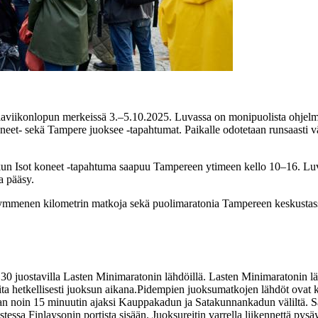
viikonlopun merkeissä 3.–5.10.2025. Luvassa on monipuolista ohjelmaa
oneet- sekä Tampere juoksee -tapahtumat. Paikalle odotetaan runsaasti väk
ta, kun Isot koneet -tapahtuma saapuu Tampereen ytimeen kello 10–16.
a pääsy.
mmenen kilometrin matkoja sekä puolimaratonia Tampereen keskustassa
 juostavilla Lasten Minimaratonin lähdöillä. Lasten Minimaratonin läht
ita hetkellisesti juoksun aikana.Pidempien juoksumatkojen lähdöt ovat k
aan noin 15 minuutin ajaksi Kauppakadun ja Satakunnankadun väliltä. 
ssa Finlaysonin portista sisään. Juoksureitin varrella liikennettä pysäy