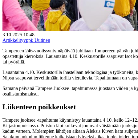
3.10.2025 10:48
Artikkelityyppi:
Uutinen
Tampereen 246-vuotissyntymäpäivää juhlitaan Tampereen päivän juhla
opastettuja kierroksia. Lauantaina 4.10. Keskustorille saapuvat Isot k
tai pyörällä.
Lauantaina 4.10. Keskustorilla ihastellaan teknologiaa ja työkonei
Nipsu saapuvat tervehtimään torilla vierailevia. Tapahtumaan on vapa
Samana päivänä Tampere Juoksee -tapahtumassa juostaan viiden ja ky
osallistumismaksu.
Liikenteen poikkeukset
Tampere juoksee -tapahtuma käynnistyy lauantaina 4.10. kello 12–12.30
Kirjastonpuistossa. Puiston läpi kulkevat joutuvat väistämään juoksijo
kadun varteen. Molempien lähtöjen aikaan Aleksis Kiven katu suljet
Satakunnankadun liikenne katkaistaan lyhyeksi aikaa juoksijoiden juoste