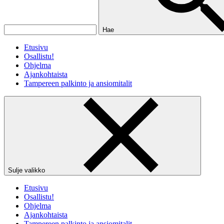
Hae
Etusivu
Osallistu!
Ohjelma
Ajankohtaista
Tampereen palkinto ja ansiomitalit
Sulje valikko
Etusivu
Osallistu!
Ohjelma
Ajankohtaista
Tampereen palkinto ja ansiomitalit