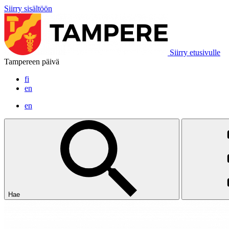
Siirry sisältöön
Siirry etusivulle
Tampereen päivä
fi
en
en
Hae