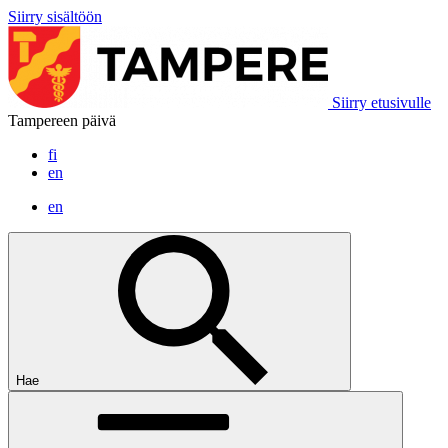
Siirry sisältöön
Siirry etusivulle
Tampereen päivä
fi
en
en
Hae