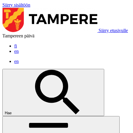
Siirry sisältöön
Siirry etusivulle
Tampereen päivä
fi
en
en
Hae