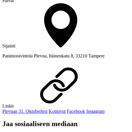
Päivät
Sijainti
Panimoravintola Plevna, Itäinenkatu 8, 33210 Tampere
Linkit
Plevnan 31. Oktoberfest
Kotisivut
Facebook
Instagram
Jaa sosiaaliseen mediaan