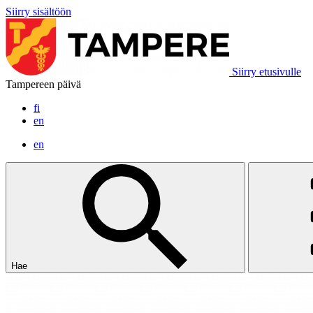
Siirry sisältöön
Siirry etusivulle
Tampereen päivä
fi
en
en
Hae