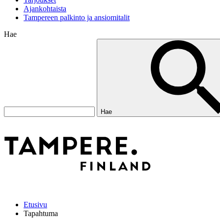
Ajankohtaista
Tampereen palkinto ja ansiomitalit
Hae
Hae
Etusivu
Tapahtuma