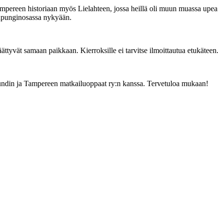
Tampereen historiaan myös Lielahteen, jossa heillä oli muun muassa upea
upunginosassa nykyään.
ttyvät samaan paikkaan. Kierroksille ei tarvitse ilmoittautua etukäteen
undin ja Tampereen matkailuoppaat ry:n kanssa. Tervetuloa mukaan!