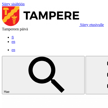
Siirry sisältöön
Siirry etusivulle
Tampereen päivä
fi
en
en
Hae