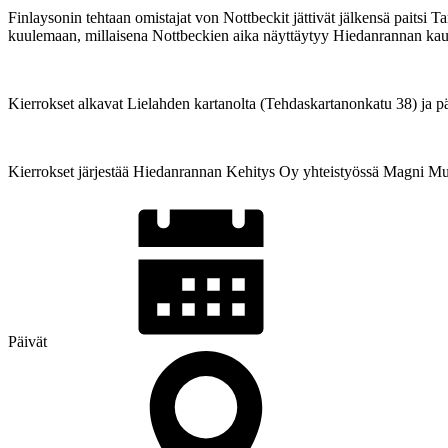
Finlaysonin tehtaan omistajat von Nottbeckit jättivät jälkensä paitsi 
kuulemaan, millaisena Nottbeckien aika näyttäytyy Hiedanrannan ka
Kierrokset alkavat Lielahden kartanolta (Tehdaskartanonkatu 38) ja pää
Kierrokset järjestää Hiedanrannan Kehitys Oy yhteistyössä Magni M
Päivät