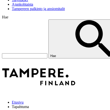
Ajankohtaista
Tampereen palkinto ja ansiomitalit
Hae
Hae
Etusivu
Tapahtuma