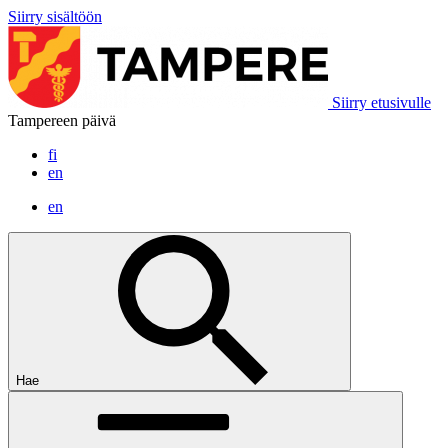
Siirry sisältöön
Siirry etusivulle
Tampereen päivä
fi
en
en
Hae