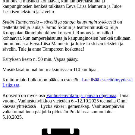
Runous ja musiikki kohtaavat, kun tamperelaisuutta ja
kaupunginosien henkeä tulkitaan Eeva-Liisa Mannerin ja Juice
Leskisen tekstein ja sävelin.
Sydän Tampereella – säveliä ja sanoja kaupungin sykkeestä
on
teatteritaiteilija-laulaja Jarmo Skönin ja teatterimuusikko Silja
Kuoppalan lämminhenkinen konsertti. Runous ja musiikki
kohtaavat, kun tamperelaisuutta ja kaupunginosien henkeä tulkitaan
muun muassa Eeva-Liisa Mannerin ja Juice Leskisen tekstein ja
sävelin. Tule ja anna Tampereen koskettaa!
Esityksen kesto n. 50 min. Vapaa pääsy.
Musiikkisaliin mahtuu maksimissaan 110 kuulijaa.
Kulttuuritalo Laikku on pääosin esteetön.
Lue lisää esteettömyydestä
Laikussa
.
Konsertti on myös osa
Vanhustenviikon ja -päivän ohjelmaa
. Tänä
vuonna Vanhustenviikkoa vietetään 6.–12.10.2025 teemalla Onni
kasvaa yhteisössä – Lycka växer i gemenskap. Vanhustenpäivän
valtakunnallinen pääjuhla pidetään Pukkilassa sunnuntaina
5.10.2025.