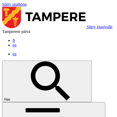
Siirry sisältöön
Siirry etusivulle
Tampereen päivä
fi
en
en
Hae