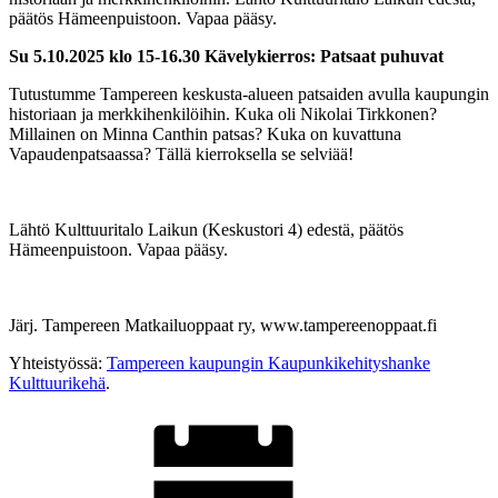
päätös Hämeenpuistoon. Vapaa pääsy.
Su 5.10.2025 klo 15-16.30 Kävelykierros: Patsaat puhuvat
Tutustumme Tampereen keskusta-alueen patsaiden avulla kaupungin
historiaan ja merkkihenkilöihin. Kuka oli Nikolai Tirkkonen?
Millainen on Minna Canthin patsas? Kuka on kuvattuna
Vapaudenpatsaassa? Tällä kierroksella se selviää!
Lähtö Kulttuuritalo Laikun (Keskustori 4) edestä, päätös
Hämeenpuistoon. Vapaa pääsy.
Järj. Tampereen Matkailuoppaat ry, www.tampereenoppaat.fi
Yhteistyössä:
Tampereen kaupungin Kaupunkikehityshanke
Kulttuurikehä
.