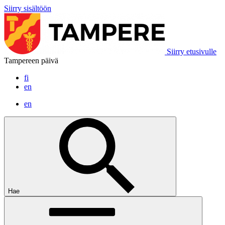
Siirry sisältöön
Siirry etusivulle
Tampereen päivä
fi
en
en
Hae